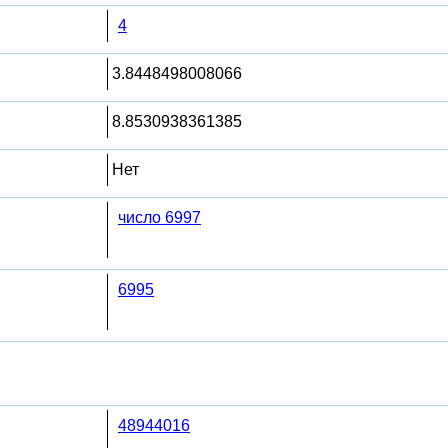
4
3.8448498008066
8.8530938361385
Нет
число 6997
6995
48944016