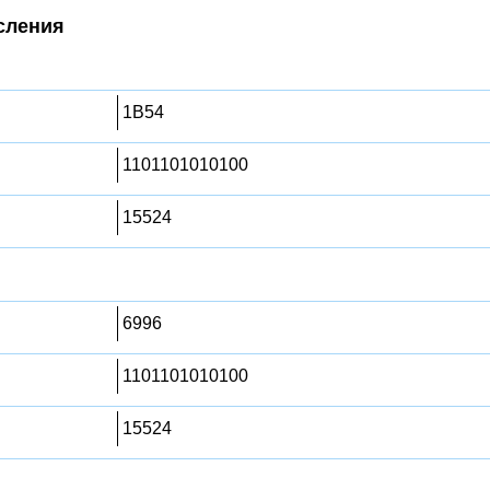
сления
1B54
1101101010100
15524
6996
1101101010100
15524