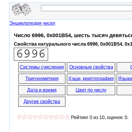
Энциклопедия чисел
Число 6996, 0x001B54, шесть тысяч девятьс
Свойства натурального числа 6996, 0x001B54, 0x
Системы счисления
Основные свойства
Тригонометрия
Хэши, криптография
Языки
Дата и время
Цвет по числу
Другие свойства
Рейтинг
0
из
10
, оценок:
0
.