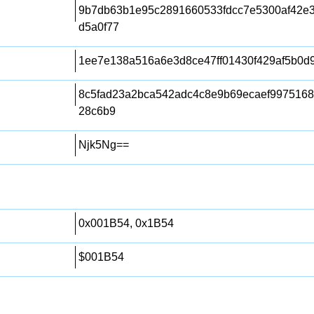
9b7db63b1e95c2891660533fdcc7e5300af42e
d5a0f77
1ee7e138a516a6e3d8ce47ff01430f429af5b0d
8c5fad23a2bca542adc4c8e9b69ecaef9975168
28c6b9
Njk5Ng==
0x001B54, 0x1B54
$001B54