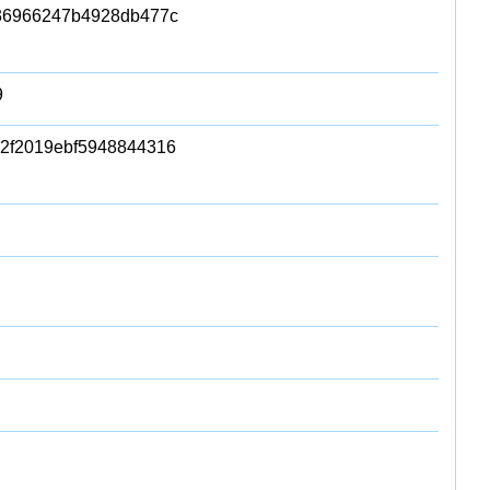
36966247b4928db477c
9
2f2019ebf5948844316