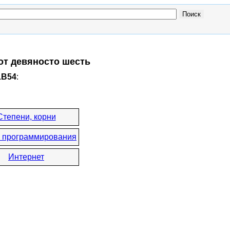
от девяносто шесть
1B54
:
Степени, корни
 программирования
Интернет