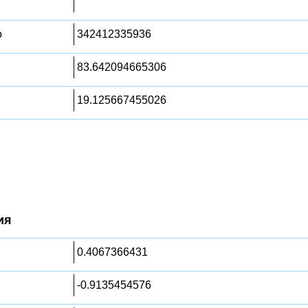
о
342412335936
83.642094665306
19.125667455026
ия
0.4067366431
-0.9135454576