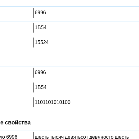
6996
1B54
15524
6996
1B54
1101101010100
е свойства
сло 6996
шесть тысяч девятьсот девяносто шесть