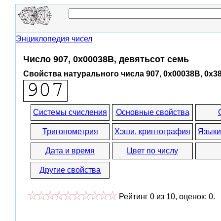
Энциклопедия чисел
Число 907, 0x00038B, девятьсот семь
Свойства натурального числа 907, 0x00038B, 0x3
Системы счисления
Основные свойства
Тригонометрия
Хэши, криптография
Языки
Дата и время
Цвет по числу
Другие свойства
Рейтинг
0
из
10
, оценок:
0
.