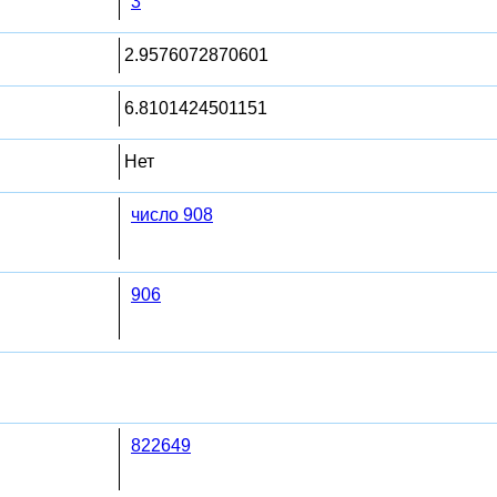
3
2.9576072870601
6.8101424501151
Нет
число 908
906
822649