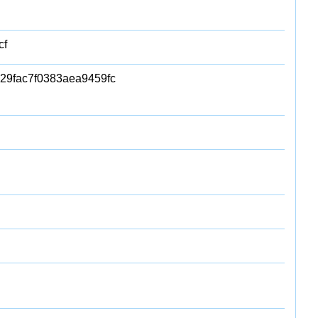
cf
9fac7f0383aea9459fc