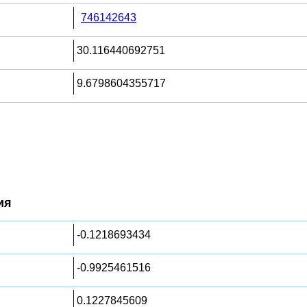
746142643
30.116440692751
9.6798604355717
ия
-0.1218693434
-0.9925461516
0.1227845609