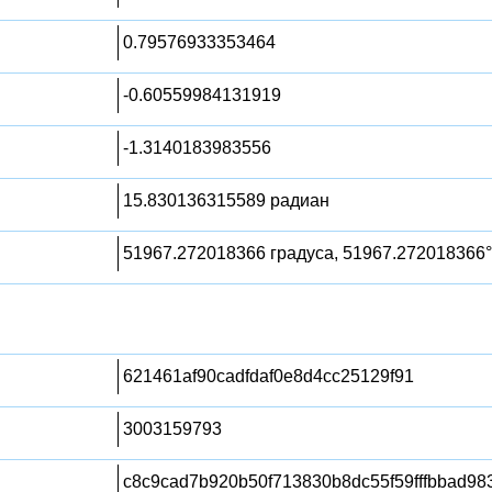
0.79576933353464
-0.60559984131919
-1.3140183983556
15.830136315589 радиан
51967.272018366 градуса, 51967.272018366°
621461af90cadfdaf0e8d4cc25129f91
3003159793
c8c9cad7b920b50f713830b8dc55f59fffbbad98