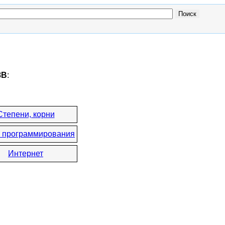
8B
:
Степени, корни
 программирования
Интернет