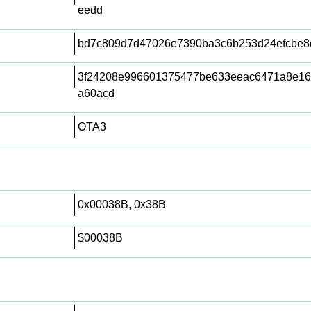
eedd
bd7c809d7d47026e7390ba3c6b253d24efcbe8
3f24208e996601375477be633eeac6471a8e162
a60acd
OTA3
0x00038B, 0x38B
$00038B