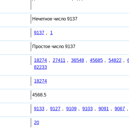
Нечетное число 9137
9137
,
1
Простое число 9137
18274
,
27411
,
36548
,
45685
,
54822
,
82233
18274
4568.5
9133
,
9127
,
9109
,
9103
,
9091
,
9067
,
20