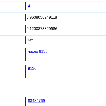
4
3.9608036249118
9.1200873829986
Нет
число 9138
9136
83484769