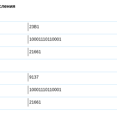
сления
23B1
10001110110001
21661
9137
10001110110001
21661