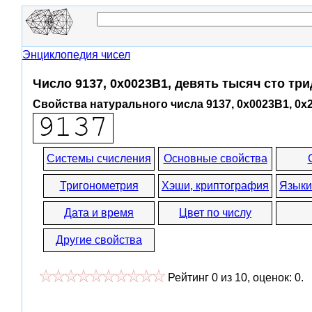
Энциклопедия чисел
Число 9137, 0x0023B1, девять тысяч сто тр
Свойства натурального числа 9137, 0x0023B1, 0x
Системы счисления
Основные свойства
Тригонометрия
Хэши, криптография
Языки
Дата и время
Цвет по числу
Другие свойства
Рейтинг
0
из
10
, оценок:
0
.