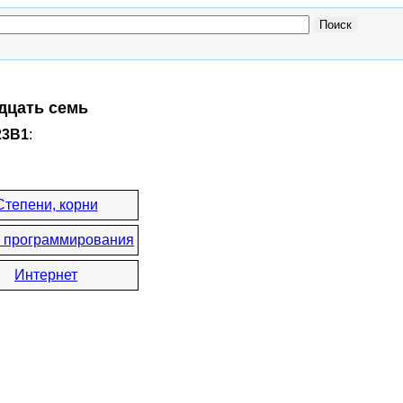
идцать семь
23B1
:
Степени, корни
 программирования
Интернет