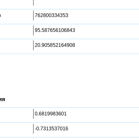
о
762800334353
95.587656106843
20.905852164908
ия
0.6819983601
-0.7313537016