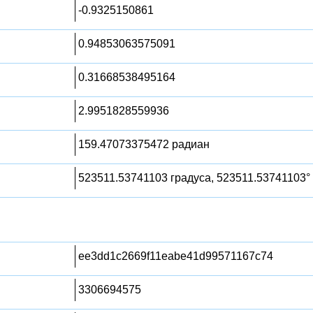
-0.9325150861
0.94853063575091
0.31668538495164
2.9951828559936
159.47073375472 радиан
523511.53741103 градуса, 523511.53741103°
ee3dd1c2669f11eabe41d99571167c74
3306694575