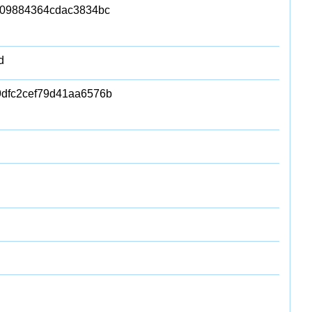
09884364cdac3834bc
d
dfc2cef79d41aa6576b