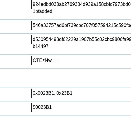
924edbd033ab2769384d939a158cbfc7973bd0
1bfadded
546a33757ad6bf739cbc707f057594215c590fb
d530954493df62229a1907b55c02cbc9806fa99
b14497
OTEzNw==
0x0023B1, 0x23B1
$0023B1