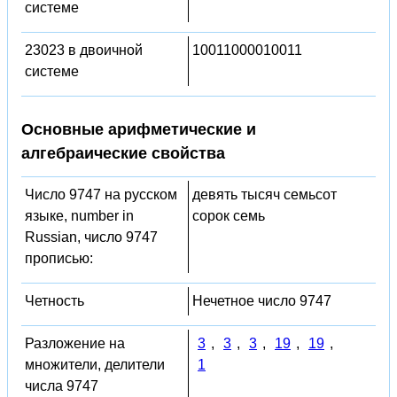
системе
23023 в двоичной
10011000010011
системе
Основные арифметические и
алгебраические свойства
Число 9747 на русском
девять тысяч семьсот
языке, number in
сорок семь
Russian, число 9747
прописью:
Четность
Нечетное число 9747
Разложение на
3
,
3
,
3
,
19
,
19
,
множители, делители
1
числа 9747