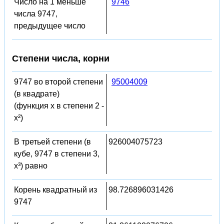
Число на 1 меньше
9746
числа 9747,
предыдущее число
Степени числа, корни
9747 во второй степени
95004009
(в квадрате)
(функция x в степени 2 -
x²)
В третьей степени (в
926004075723
кубе, 9747 в степени 3,
x³) равно
Корень квадратный из
98.726896031426
9747