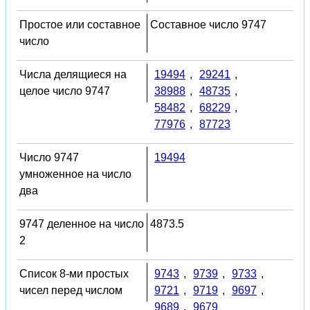
Простое или составное
Составное число 9747
число
Числа делящиеся на
19494
,
29241
,
целое число 9747
38988
,
48735
,
58482
,
68229
,
77976
,
87723
Число 9747
19494
умноженное на число
два
9747 деленное на число
4873.5
2
Список 8-ми простых
9743
,
9739
,
9733
,
чисел перед числом
9721
,
9719
,
9697
,
9689
,
9679