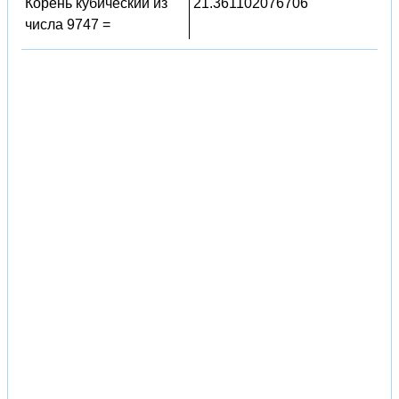
Корень кубический из
21.361102076706
числа 9747 =