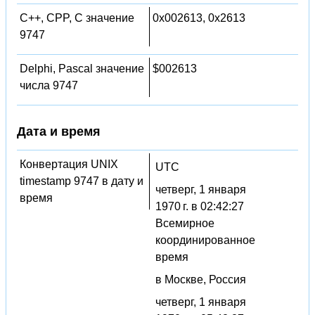
C++, CPP, C значение
0x002613, 0x2613
9747
Delphi, Pascal значение
$002613
числа 9747
Дата и время
Конвертация UNIX
UTC
timestamp 9747 в дату и
четверг, 1 января
время
1970 г. в 02:42:27
Всемирное
координированное
время
в Москве, Россия
четверг, 1 января