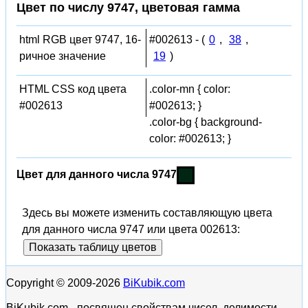
Цвет по числу 9747, цветовая гамма
html RGB цвет 9747, 16-
#002613 - (
0
,
38
,
ричное значение
19
)
HTML CSS код цвета
.color-mn { color:
#002613
#002613; }
.color-bg { background-
color: #002613; }
Цвет для данного числа 9747
Здесь вы можете изменить составляющую цвета
для данного числа 9747 или цвета 002613:
Показать таблицу цветов
Copyright © 2009-2026
BiKubik.com
BiKubik.com - посвящен свойствам чисел, делимости