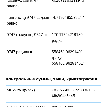
Косинус, cos 9747
-0.2072785191943
радиан
Тангенс, tg 9747 радиан
-4.7196495573147
равно
9747 градусов, 9747° =
170.11724219189
радиан
9747 радиан =
558461.96291401
градуса,
558461.96291401°
Контрольные суммы, хэши, криптография
MD-5 хэш(9747)
48259990138bc0336155
6fb3f94c5d45