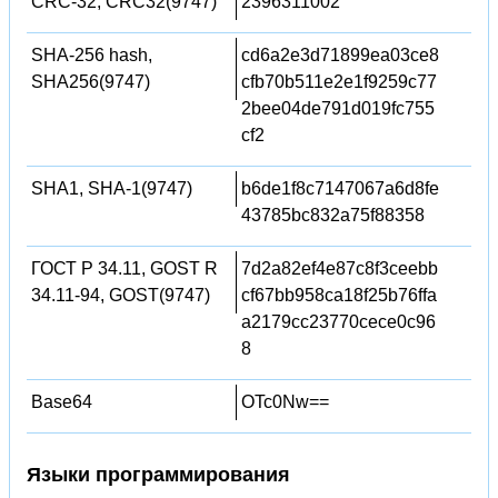
CRC-32, CRC32(9747)
2396311002
SHA-256 hash,
cd6a2e3d71899ea03ce8
SHA256(9747)
cfb70b511e2e1f9259c77
2bee04de791d019fc755
cf2
SHA1, SHA-1(9747)
b6de1f8c7147067a6d8fe
43785bc832a75f88358
ГОСТ Р 34.11, GOST R
7d2a82ef4e87c8f3ceebb
34.11-94, GOST(9747)
cf67bb958ca18f25b76ffa
a2179cc23770cece0c96
8
Base64
OTc0Nw==
Языки программирования