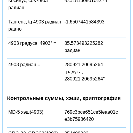
Косинус, cos 4903
-0.51813080102274
радиан
Тангенс, tg 4903 радиан
-1.6507441584393
равно
4903 градуса, 4903° =
85.573493225282
радиан
4903 радиан =
280921.20695264
градуса,
280921.20695264°
Контрольные суммы, хэши, криптография
MD-5 хэш(4903)
769c3bce651ce5feaa01c
e3b75986420