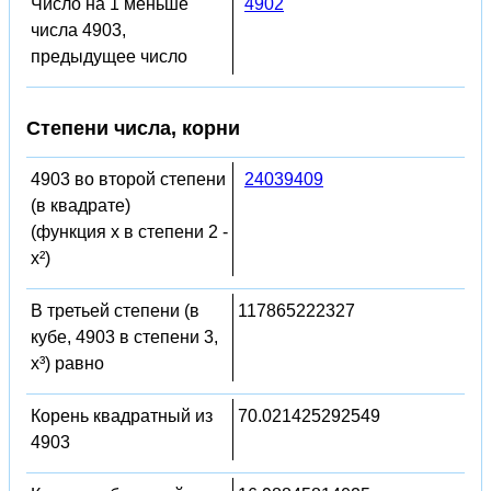
Число на 1 меньше
4902
числа 4903,
предыдущее число
Степени числа, корни
4903 во второй степени
24039409
(в квадрате)
(функция x в степени 2 -
x²)
В третьей степени (в
117865222327
кубе, 4903 в степени 3,
x³) равно
Корень квадратный из
70.021425292549
4903