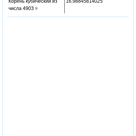
Корень кубический из
16.98845814025
числа 4903 =