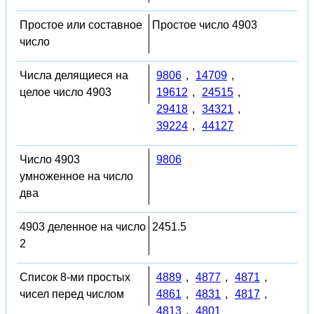
Простое или составное
Простое число 4903
число
Числа делящиеся на
9806
,
14709
,
целое число 4903
19612
,
24515
,
29418
,
34321
,
39224
,
44127
Число 4903
9806
умноженное на число
два
4903 деленное на число
2451.5
2
Список 8-ми простых
4889
,
4877
,
4871
,
чисел перед числом
4861
,
4831
,
4817
,
4813
,
4801