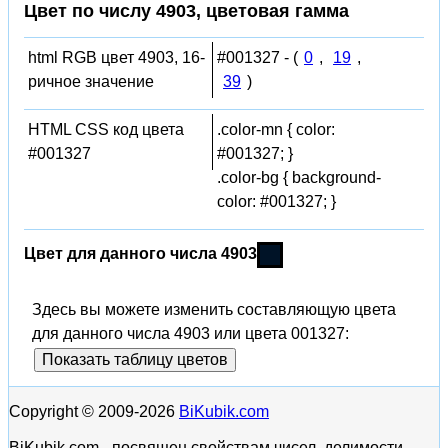
Цвет по числу 4903, цветовая гамма
html RGB цвет 4903, 16-
#001327 - (
0
,
19
,
ричное значение
39
)
HTML CSS код цвета
.color-mn { color:
#001327
#001327; }
.color-bg { background-
color: #001327; }
Цвет для данного числа 4903
Здесь вы можете изменить составляющую цвета
для данного числа 4903 или цвета 001327:
Показать таблицу цветов
Copyright © 2009-2026
BiKubik.com
BiKubik.com - посвящен свойствам чисел, делимости