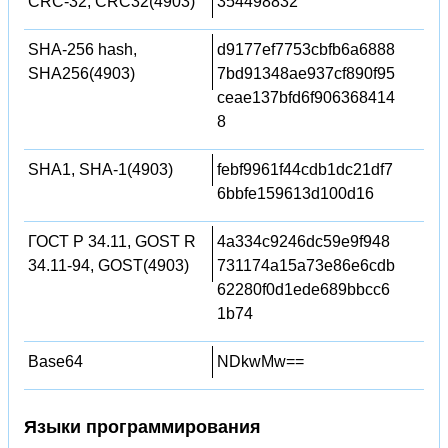
CRC-32, CRC32(4903)
354498832
SHA-256 hash,
d9177ef7753cbfb6a6888
SHA256(4903)
7bd91348ae937cf890f95
ceae137bfd6f906368414
8
SHA1, SHA-1(4903)
febf9961f44cdb1dc21df7
6bbfe159613d100d16
ГОСТ Р 34.11, GOST R
4a334c9246dc59e9f948
34.11-94, GOST(4903)
731174a15a73e86e6cdb
62280f0d1ede689bbcc6
1b74
Base64
NDkwMw==
Языки программирования