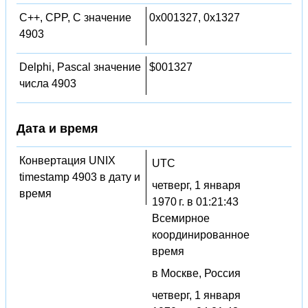
C++, CPP, C значение
0x001327, 0x1327
4903
Delphi, Pascal значение
$001327
числа 4903
Дата и время
Конвертация UNIX
UTC
timestamp 4903 в дату и
четверг, 1 января
время
1970 г. в 01:21:43
Всемирное
координированное
время
в Москве, Россия
четверг, 1 января