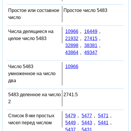
Простое или составное
Простое число 5483
число
Числа делящиеся на
10966
,
16449
,
целое число 5483
21932
,
27415
,
32898
,
38381
,
43864
,
49347
Число 5483
10966
умноженное на число
два
5483 деленное на число
2741.5
2
Список 8-ми простых
5479
,
5477
,
5471
,
чисел перед числом
5449
,
5443
,
5441
,
5437
,
5431