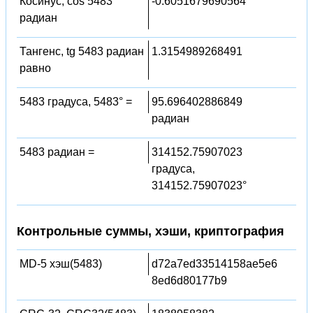
Косинус, cos 5483
-0.6051679690564
радиан
Тангенс, tg 5483 радиан
1.3154989268491
равно
5483 градуса, 5483° =
95.696402886849
радиан
5483 радиан =
314152.75907023
градуса,
314152.75907023°
Контрольные суммы, хэши, криптография
MD-5 хэш(5483)
d72a7ed33514158ae5e6
8ed6d80177b9