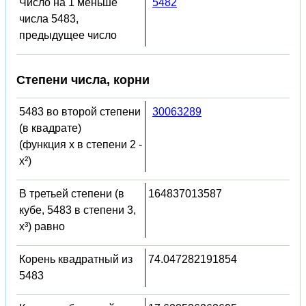
Число на 1 меньше
5482
числа 5483,
предыдущее число
Степени числа, корни
5483 во второй степени
30063289
(в квадрате)
(функция x в степени 2 -
x²)
В третьей степени (в
164837013587
кубе, 5483 в степени 3,
x³) равно
Корень квадратный из
74.047282191854
5483