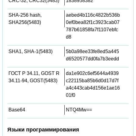
CRC-32, CRC32(5483)
1838958382
SHA-256 hash,
aebed4b116c4822b536b
SHA256(5483)
0ef0bea82f1c3923cab07
787b61858fa7f1107ebfc
d8
SHA1, SHA-1(5483)
5b0a98ee33fe8ed5a445
d6520577dd0fa7b3eedd
ГОСТ Р 34.11, GOST R
da1e902c6ef5644a4939
34.11-94, GOST(5483)
c22115ba85b6d0d17d7f
a4c443cab4d156e1ae16
01f0
Base64
NTQ4Mw==
Языки программирования