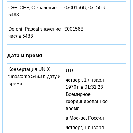
C++, CPP, C значение
0x00156B, 0x156B
5483
Delphi, Pascal значение
$00156B
числа 5483
Дата и время
Конвертация UNIX
UTC
timestamp 5483 в дату и
четверг, 1 января
время
1970 г. в 01:31:23
Всемирное
координированное
время
в Москве, Россия
четверг, 1 января