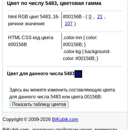
Цвет по числу 5483, цветовая гамма
html RGB цвет 5483, 16-
#00156B - (
0
,
21
,
ричное значение
107
)
HTML CSS код цвета
.color-mn { color:
#00156B
#00156B; }
.color-bg { background-
color: #00156B; }
Цвет для данного числа 5483
Здесь вы можете изменить составляющую цвета
для данного числа 5483 или цвета 00156B:
Показать таблицу цветов
Copyright © 2009-2026
BiKubik.com
BiKubik.com - посвящен свойствам чисел, делимости