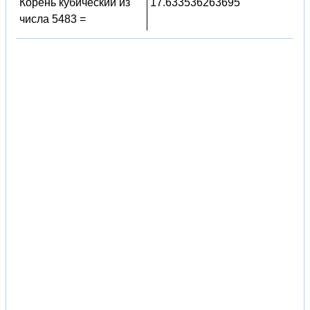
Корень кубический из
17.633536263695
числа 5483 =