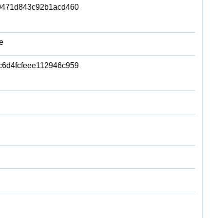
0471d843c92b1acd460
e
c6d4fcfeee112946c959