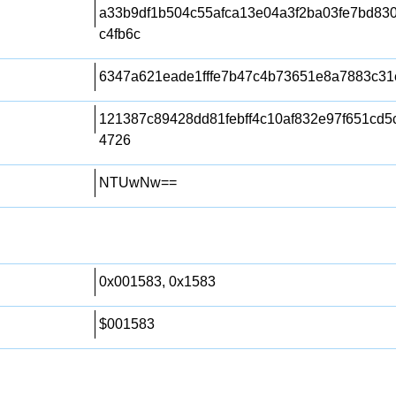
a33b9df1b504c55afca13e04a3f2ba03fe7bd83
c4fb6c
6347a621eade1fffe7b47c4b73651e8a7883c31
121387c89428dd81febff4c10af832e97f651cd5
4726
NTUwNw==
0x001583, 0x1583
$001583