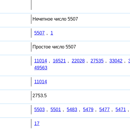
Нечетное число 5507
5507
,
1
Простое число 5507
11014
,
16521
,
22028
,
27535
,
33042
,
49563
11014
2753.5
5503
,
5501
,
5483
,
5479
,
5477
,
5471
,
17