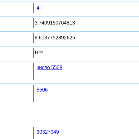
4
3.7409150764813
8.6137752892625
Нет
число 5508
5506
30327049