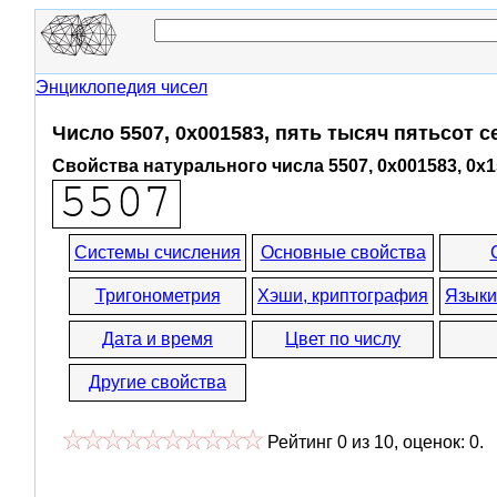
Энциклопедия чисел
Число 5507, 0x001583, пять тысяч пятьсот с
Свойства натурального числа 5507, 0x001583, 0x
Системы счисления
Основные свойства
Тригонометрия
Хэши, криптография
Языки
Дата и время
Цвет по числу
Другие свойства
Рейтинг
0
из
10
, оценок:
0
.