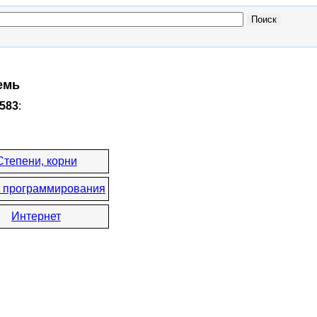
емь
1583
:
Степени, корни
 программирования
Интернет