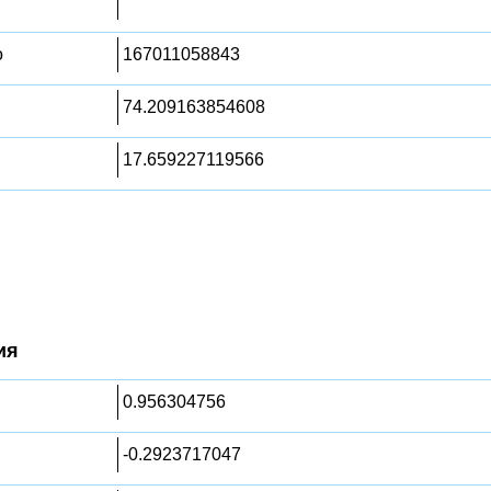
о
167011058843
74.209163854608
17.659227119566
ия
0.956304756
-0.2923717047